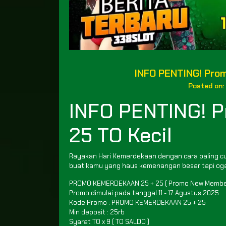
INFO PENTING! Prom
Posted on:
INFO PENTING! P
25 TO Kecil
Rayakan Hari Kemerdekaan dengan cara paling cuan
buat kamu yang haus kemenangan besar tapi oga
PROMO KEMERDEKAAN 25 + 25 ( Promo New Membe
Promo dimulai pada tanggal 11 - 17 Agustus 2025
Kode Promo : PROMO KEMERDEKAAN 25 + 25
Min deposit : 25rb
Syarat TO x 9 ( TO SALDO )