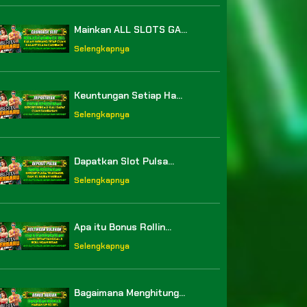
Mainkan ALL SLOTS GA...
Selengkapnya
Keuntungan Setiap Ha...
Selengkapnya
Dapatkan Slot Pulsa...
Selengkapnya
Apa itu Bonus Rollin...
Selengkapnya
Bagaimana Menghitung...