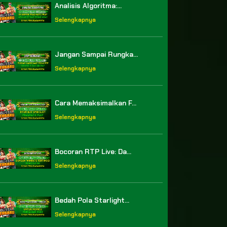
Analisis Algoritma:...
Selengkapnya
Jangan Sampai Rungka...
Selengkapnya
Cara Memaksimalkan F...
Selengkapnya
Bocoran RTP Live: Da...
Selengkapnya
Bedah Pola Starlight...
Selengkapnya