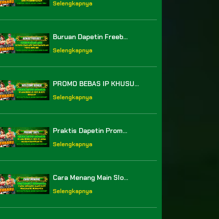
Selengkapnya
Buruan Dapetin Freeb...
Selengkapnya
PROMO BEBAS IP KHUSU...
Selengkapnya
Praktis Dapetin Prom...
Selengkapnya
Cara Menang Main Slo...
Selengkapnya