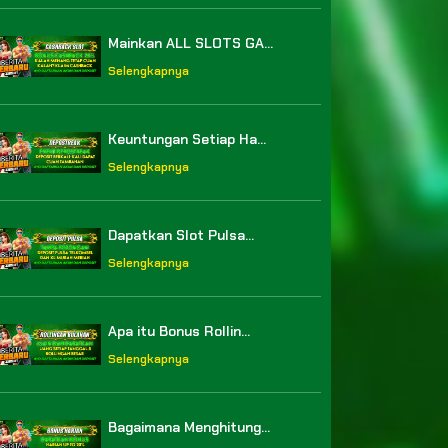
Mainkan ALL SLOTS GA...
Selengkapnya
Keuntungan Setiap Ha...
Selengkapnya
Dapatkan Slot Pulsa...
Selengkapnya
Apa itu Bonus Rollin...
Selengkapnya
Bagaimana Menghitung...