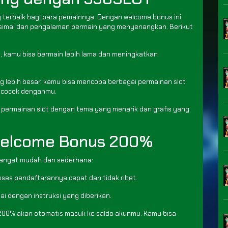
terbaik bagi para pemainnya. Dengan welcome bonus ini,
simal dan pengalaman bermain yang menyenangkan. Berikut
 kamu bisa bermain lebih lama dan meningkatkan
g lebih besar, kamu bisa mencoba berbagai permainan slot
 cocok denganmu.
n permainan slot dengan tema yang menarik dan grafis yang
Welcome Bonus 200%
sangat mudah dan sederhana:
roses pendaftarannya cepat dan tidak ribet.
ai dengan instruksi yang diberikan.
s 200% akan otomatis masuk ke saldo akunmu. Kamu bisa