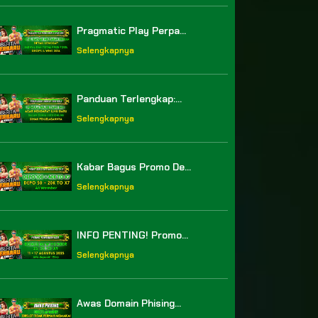
Pragmatic Play Perpa...
Selengkapnya
Panduan Terlengkap:...
Selengkapnya
Kabar Bagus Promo De...
Selengkapnya
INFO PENTING! Promo...
Selengkapnya
Awas Domain Phising...