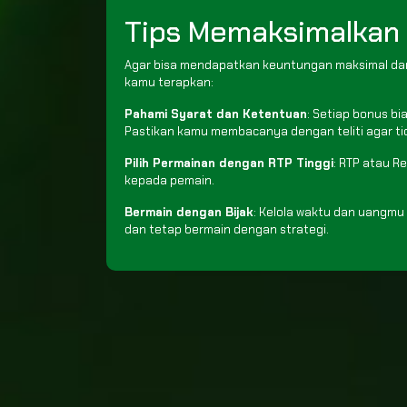
Tips Memaksimalkan
Agar bisa mendapatkan keuntungan maksimal da
kamu terapkan:
Pahami Syarat dan Ketentuan
: Setiap bonus bi
Pastikan kamu membacanya dengan teliti agar t
Pilih Permainan dengan RTP Tinggi
: RTP atau R
kepada pemain.
Bermain dengan Bijak
: Kelola waktu dan uangmu
dan tetap bermain dengan strategi.