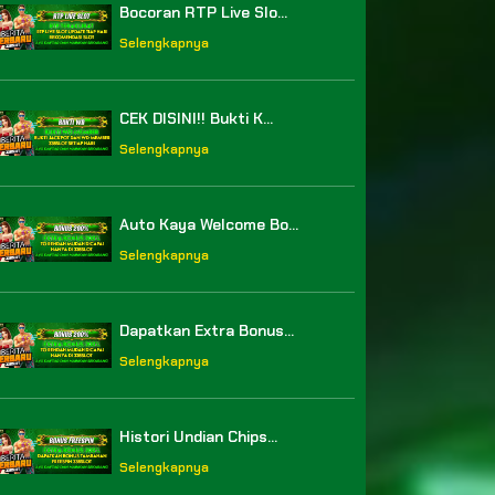
Bocoran RTP Live Slo...
Selengkapnya
CEK DISINI!! Bukti K...
Selengkapnya
Auto Kaya Welcome Bo...
Selengkapnya
Dapatkan Extra Bonus...
Selengkapnya
Histori Undian Chips...
Selengkapnya