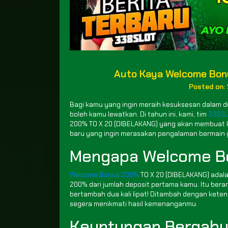
Auto Kaya Welcome Bon
Posted on:
Bagi kamu yang ingin meraih kesuksesan dalam du
boleh kamu lewatkan. Di tahun ini, kami, tim
338SL
200% TO X 20 (DIBELAKANG) yang akan membuat k
baru yang ingin merasakan pengalaman bermain 
Mengapa Welcome Bo
Welcome Bonus 200%
TO X 20 (DIBELAKANG) adal
200% dari jumlah deposit pertama kamu. Itu bera
bertambah dua kali lipat! Ditambah dengan keten
segera menikmati hasil kemenanganmu.
Keuntungan Bergab