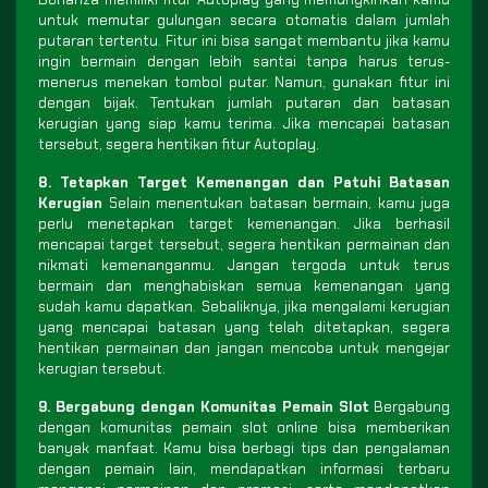
untuk memutar gulungan secara otomatis dalam jumlah
putaran tertentu. Fitur ini bisa sangat membantu jika kamu
ingin bermain dengan lebih santai tanpa harus terus-
menerus menekan tombol putar. Namun, gunakan fitur ini
dengan bijak. Tentukan jumlah putaran dan batasan
kerugian yang siap kamu terima. Jika mencapai batasan
tersebut, segera hentikan fitur Autoplay.
8. Tetapkan Target Kemenangan dan Patuhi Batasan
Kerugian
Selain menentukan batasan bermain, kamu juga
perlu menetapkan target kemenangan. Jika berhasil
mencapai target tersebut, segera hentikan permainan dan
nikmati kemenanganmu. Jangan tergoda untuk terus
bermain dan menghabiskan semua kemenangan yang
sudah kamu dapatkan. Sebaliknya, jika mengalami kerugian
yang mencapai batasan yang telah ditetapkan, segera
hentikan permainan dan jangan mencoba untuk mengejar
kerugian tersebut.
9. Bergabung dengan Komunitas Pemain Slot
Bergabung
dengan komunitas pemain slot online bisa memberikan
banyak manfaat. Kamu bisa berbagi tips dan pengalaman
dengan pemain lain, mendapatkan informasi terbaru