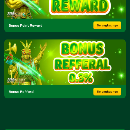
Bonus Point Reward
Selengkapnya
Bonus Refferal
Selengkapnya