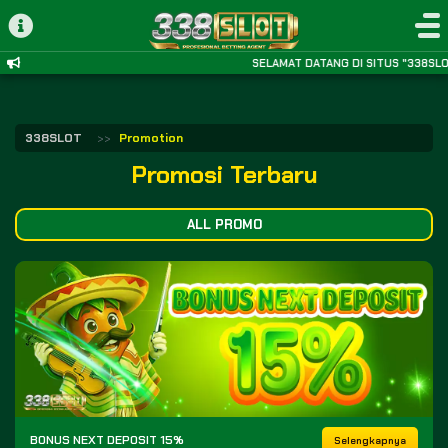
SELAMAT DATANG DI SITUS "338SLOT" PR
338SLOT
Promotion
Promosi Terbaru
ALL PROMO
BONUS NEXT DEPOSIT 15%
Selengkapnya