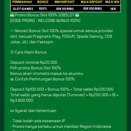
🎰 Promo Bonus Slot 100% 338SLOT 🎰
(KODE PROMO : WELCOME BONUS 100%)
✨ Nikmati Bonus Slot 100% spesial untuk semua provider
slot, kecuali Pragmatic Play, PGSoft, Spade Gaming, CQ9,
Joker, JILI, dan Fastspin.
💡 Cara Klaim Bonus:
Deposit minimal Rp20.000.
Pilih promo Bonus Slot 100%.
Bonus akan otomatis masuk ke akunmu.
📊 Contoh Perhitungan Bonus 100%:
Deposit Rp100.000 + Bonus 100% = Total saldo Rp200.000
Total saldo yang harus diputar (Turnover) = Rp200.000 x 18 =
Rp3.600.000
📜 Syarat dan Ketentuan:
- Tidak boleh ada kesamaan IP.
- Promo hanya berlaku untuk member Region Indonesia.