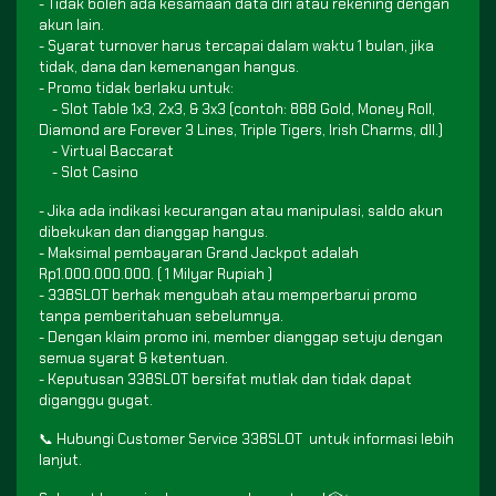
- Tidak boleh ada kesamaan data diri atau rekening dengan
akun lain.
- Syarat turnover harus tercapai dalam waktu 1 bulan, jika
tidak, dana dan kemenangan hangus.
- Promo tidak berlaku untuk:
- Slot Table 1x3, 2x3, & 3x3 (contoh: 888 Gold, Money Roll,
Diamond are Forever 3 Lines, Triple Tigers, Irish Charms, dll.)
- Virtual Baccarat
- Slot Casino
- Jika ada indikasi kecurangan atau manipulasi, saldo akun
dibekukan dan dianggap hangus.
- Maksimal pembayaran Grand Jackpot adalah
Rp1.000.000.000. ( 1 Milyar Rupiah )
- 338SLOT berhak mengubah atau memperbarui promo
tanpa pemberitahuan sebelumnya.
- Dengan klaim promo ini, member dianggap setuju dengan
semua syarat & ketentuan.
- Keputusan 338SLOT bersifat mutlak dan tidak dapat
diganggu gugat.
📞 Hubungi Customer Service 338SLOT untuk informasi lebih
lanjut.